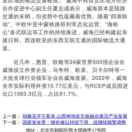
合作促进中心副主任夏志成表示，威海原本是陆路
交通的末梢，但劣势中也蕴藏着优势。随着“四港联
动”、中欧中亚中蒙铁路班列常态化运营、“海铁
公”多式联运等工作的持续推进，威海已经构建起东
接日韩、西连欧亚的东西互联互通的国际物流大通
道。
近几年，惠普、软银等24家世界500强企业在
威海设立外资企业，马夸特、欧喜、贝卡尔特等一
大批全球行业领军企业在威海发展。2022年，威海
全市实际利用外资10.77亿美元，与RCEP成员国进
出口1083.3亿元，占比51.7%。
上一篇：
胡麻花开引客来 山西神池农文旅融合激活产业发展
下一篇：
国家发改委：猪价难以持续下滑，或继续频繁调整
地址：北京市朝阳区西大望路甲17号院